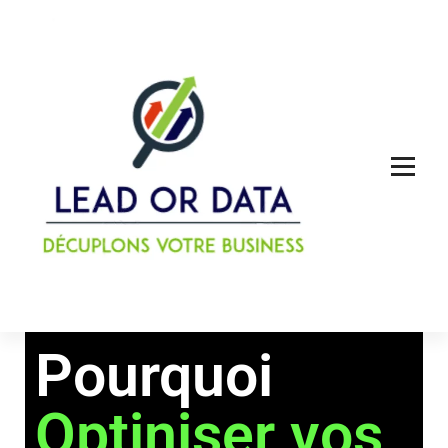
Acheter des leads qualifiés ou des louer des données
Pourquoi
Optiniser vos