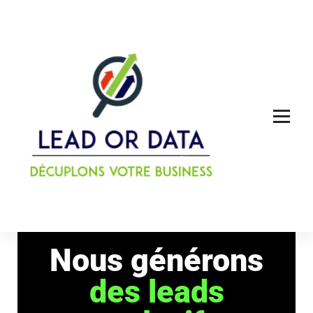
Acheter des leads qualifiés ou des louer des données
Nous générons
des leads