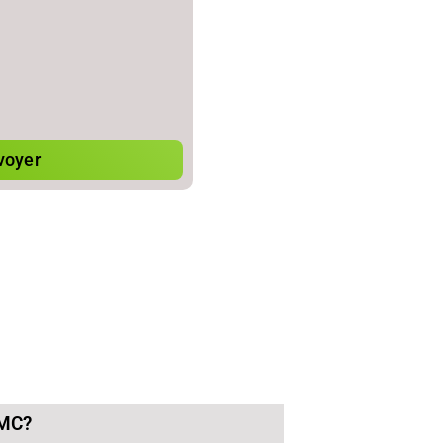
voyer
VMC?