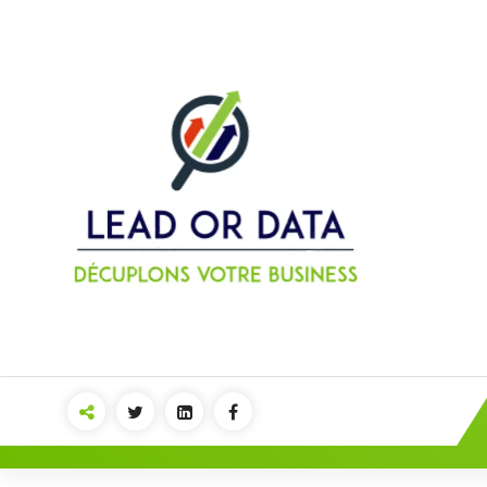
Acheter des leads qualifiés ou des louer
des données