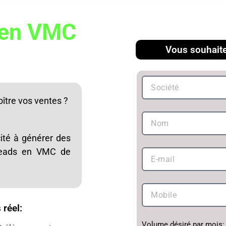
 en VMC
Vous souhaitez
ître vos ventes ?
ité à générer des
 leads en VMC de
 réel:
Volume désiré par mois: